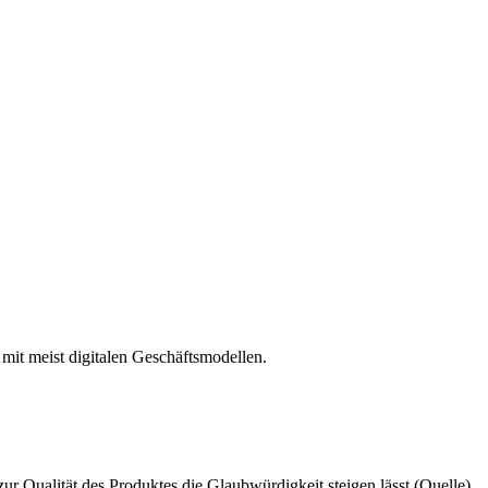
mit meist digitalen Geschäftsmodellen.
r Qualität des Produktes die Glaubwürdigkeit steigen lässt.(Quelle)