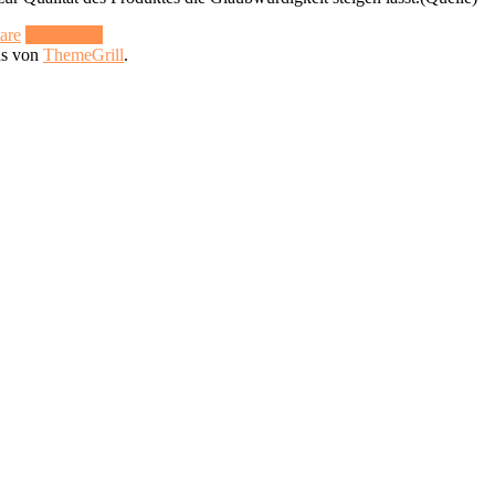
are
Mehr lesen
us von
ThemeGrill
.