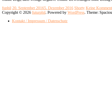
fuphil
20. September 2016
5. Dezember 2016
Shorty
Keine Komment
Copyright © 2026
futurphil
. Powered by
WordPress
. Theme: Spacio
Kontakt / Impressum / Datenschutz