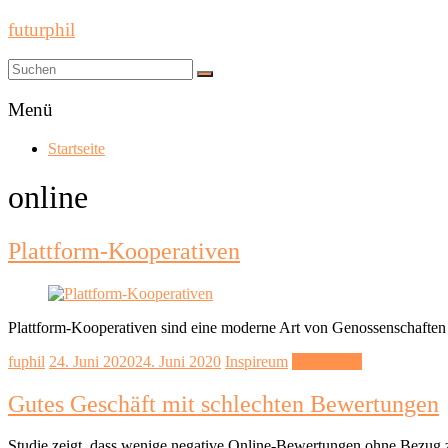
futurphil
Menü
Startseite
online
Plattform-Kooperativen
Plattform-Kooperativen sind eine moderne Art von Genossenschaften 
fuphil
24. Juni 2020
24. Juni 2020
Inspireum
Mehr lesen
Gutes Geschäft mit schlechten Bewertungen
Studie zeigt, dass wenige negative Online-Bewertungen ohne Bezug zu