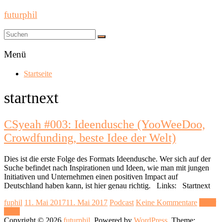
futurphil
Menü
Startseite
startnext
CSyeah #003: Ideendusche (YooWeeDoo,
Crowdfunding, beste Idee der Welt)
Dies ist die erste Folge des Formats Ideendusche. Wer sich auf der
Suche befindet nach Inspirationen und Ideen, wie man mit jungen
Initiativen und Unternehmen einen positiven Impact auf
Deutschland haben kann, ist hier genau richtig. Links: Startnext
fuphil
11. Mai 2017
11. Mai 2017
Podcast
Keine Kommentare
Mehr
lesen
Copyright © 2026
futurphil
. Powered by
WordPress
. Theme: