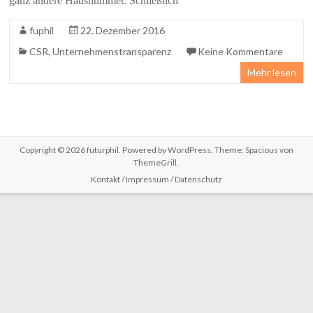
ganz andere Hausnummer. Schließlich
fuphil
22. Dezember 2016
CSR
,
Unternehmenstransparenz
Keine Kommentare
Mehr lesen
Copyright © 2026
futurphil
. Powered by
WordPress
. Theme: Spacious von
ThemeGrill
.
Kontakt / Impressum / Datenschutz