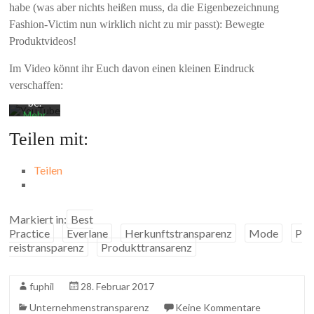
habe (was aber nichts heißen muss, da die Eigenbezeichnung
akzepti
eren
Fashion-Victim nun wirklich nicht zu mir passt): Bewegte
Sie die
Produktvideos!
Daten
schutz
erkläru
Im Video könnt ihr Euch davon einen kleinen Eindruck
ng von
verschaffen:
YouTu
be.
Mehr
erfahr
Teilen mit:
en
Video
Teilen
laden
Markiert in:
Best
YouTub
Practice
Everlane
Herkunftstransparenz
Mode
P
e
reistransparenz
Produkttransarenz
immer
entsper
ren
fuphil
28. Februar 2017
Unternehmenstransparenz
Keine Kommentare