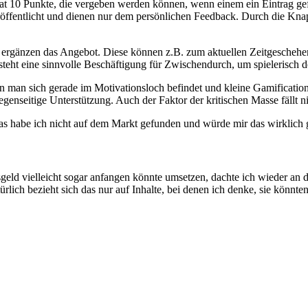
t 10 Punkte, die vergeben werden können, wenn einem ein Eintrag gef
öffentlicht und dienen nur dem persönlichen Feedback. Durch die Kna
 ergänzen das Angebot. Diese können z.B. zum aktuellen Zeitgeschehen
tsteht eine sinnvolle Beschäftigung für Zwischendurch, um spielerisch d
 man sich gerade im Motivationsloch befindet und kleine Gamification-
egenseitige Unterstützung. Auch der Faktor der kritischen Masse fällt n
was habe ich nicht auf dem Markt gefunden und würde mir das wirklich
geld vielleicht sogar anfangen könnte umsetzen, dachte ich wieder an 
lich bezieht sich das nur auf Inhalte, bei denen ich denke, sie könnten 