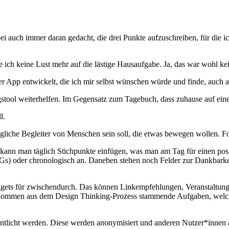
 auch immer daran gedacht, die drei Punkte aufzuschreiben, für die ich
e ich keine Lust mehr auf die lästige Hausaufgabe. Ja, das war wohl 
er App entwickelt, die ich mir selbst wünschen würde und finde, auch 
stool weiterhelfen. Im Gegensatz zum Tagebuch, dass zuhause auf einen
tägliche Begleiter von Menschen sein soll, die etwas bewegen wollen. 
ann man täglich Stichpunkte einfügen, was man am Tag für einen positiv
DGs) oder chronologisch an. Daneben stehen noch Felder zur Dankbarke
uggets für zwischendurch. Das können Linkempfehlungen, Veranstaltung
n kommen aus dem Design Thinking-Prozess stammende Aufgaben, welche
entlicht werden. Diese werden anonymisiert und anderen Nutzer*innen 